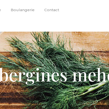
e
Boulangerie
Contact
bergines meh