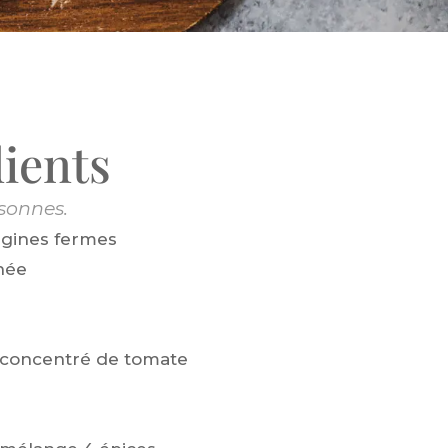
ients
sonnes.
rgines fermes
hée
e concentré de tomate