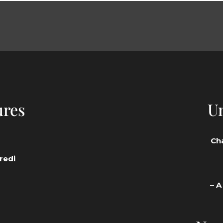
ures
Un
Ch
redi
– A