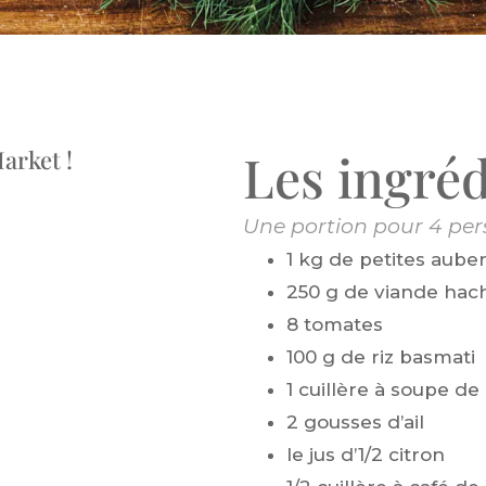
Les ingréd
arket !
Une portion pour 4 per
1 kg de petites aube
250 g de viande hac
8 tomates
100 g de riz basmati
1 cuillère à soupe d
2 gousses d’ail
le jus d’1/2 citron