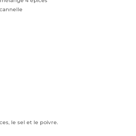
e mélange 4 épices
 cannelle
s, le sel et le poivre.